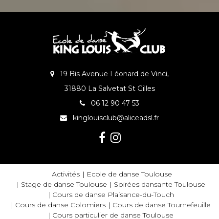
19 Bis Avenue Léonard de Vinci,
31880 La Salvetat St Gilles
06 12 90 47 53
kinglouisclub@aliceadsl.fr
Activités
Ecole de danse Toulouse
Stage de danse Toulouse
Soirées dansante Toulouse
Cours de danse Plaisance-du-Touch
Cours de danse Colomiers
Cours de danse Tournefeuille
Cours particulier de danse Toulouse