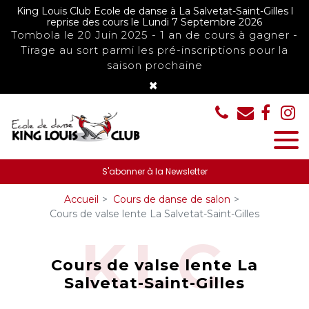
Panneau de gestion des cookies
King Louis Club Ecole de danse à La Salvetat-Saint-Gilles l
reprise des cours le Lundi 7 Septembre 2026
Tombola le 20 Juin 2025 - 1 an de cours à gagner -
Tirage au sort parmi les pré-inscriptions pour la
saison prochaine
×
S'abonner à la Newsletter
Accueil
Cours de danse de salon
Cours de valse lente La Salvetat-Saint-Gilles
Cours de valse lente La
Salvetat-Saint-Gilles