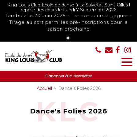
Panneau de gestion des cookies
King Louis Club Ecole de danse à La Salvetat-Saint-Gilles l
reprise des cours le Lundi 7 Septembre 2026
Tombola le 20 Juin 2025 - 1 an de cours à gagner -
Tirage au sort parmi les pré-inscriptions pour la
saison prochaine
×
S'abonner à la Newsletter
Accueil
Dance's Folies 2026
Dance's Folies 2026