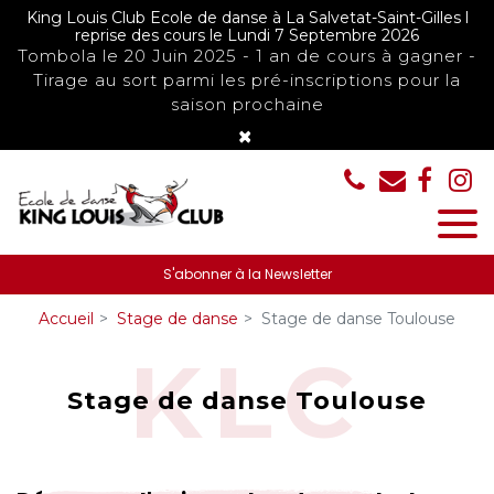
Panneau de gestion des cookies
King Louis Club Ecole de danse à La Salvetat-Saint-Gilles l
reprise des cours le Lundi 7 Septembre 2026
Tombola le 20 Juin 2025 - 1 an de cours à gagner -
Tirage au sort parmi les pré-inscriptions pour la
saison prochaine
×
S'abonner à la Newsletter
Accueil
Stage de danse
Stage de danse Toulouse
Stage de danse Toulouse