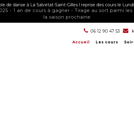
le de danse à La Salvetat-Saint-Gilles l reprise des cours le Lu
025 - 1 an de cours à gagner - Tirage au sort parmi les 
la saison prochaine
06 12 90 47 53
k
Accueil
Les cours
Soi