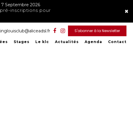
ndi 7 Septembre 2026
×
pré-inscriptions pour
inglouisclub@aliceadsl.fr
S'abonner à la Newsletter
rées
Stages
Le klc
Actualités
Agenda
Contact