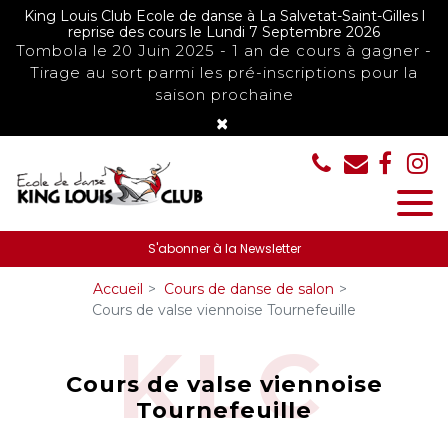
Panneau de gestion des cookies
King Louis Club Ecole de danse à La Salvetat-Saint-Gilles l
reprise des cours le Lundi 7 Septembre 2026
Tombola le 20 Juin 2025 - 1 an de cours à gagner -
Tirage au sort parmi les pré-inscriptions pour la
saison prochaine
×
S'abonner à la Newsletter
Accueil
Cours de danse de salon
Cours de valse viennoise Tournefeuille
Cours de valse viennoise
Tournefeuille