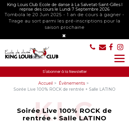
Panneau de gestion des cookies
King Louis Club Ecole de danse à La Salvetat-Saint-Gilles l
reprise des cours le Lundi 7 Septembre 2026
Tombola le 20 Juin 2025 - 1 an de cours à gagner -
Tirage au sort parmi les pré-inscriptions pour la
saison prochaine
×
S'abonner à la Newsletter
Accueil
Évènements
Soirée Live 100% ROCK de rentrée + Salle LATINO
Soirée Live 100% ROCK de
rentrée + Salle LATINO