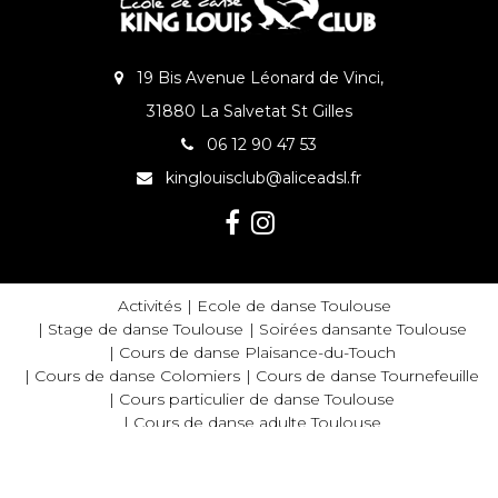
19 Bis Avenue Léonard de Vinci,
31880 La Salvetat St Gilles
06 12 90 47 53
kinglouisclub@aliceadsl.fr
Activités
Ecole de danse Toulouse
Stage de danse Toulouse
Soirées dansante Toulouse
Cours de danse Plaisance-du-Touch
Cours de danse Colomiers
Cours de danse Tournefeuille
Cours particulier de danse Toulouse
Cours de danse adulte Toulouse
Cours de danse débutant Toulouse
Mentions légales