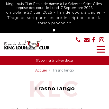
Panneau de gestion des cookies
King Louis Club Ecole de danse à La Salvetat-Saint-Gilles l
reprise des cours le Lundi 7 Septembre 2026
Tombola le 20 Juin 2025 - 1 an de cours à gagner -
Tirage au sort parmi les pré-inscriptions pour la
saison prochaine
×
S'abonner à la Newsletter
Accueil
TrasnoTango
TrasnoTango