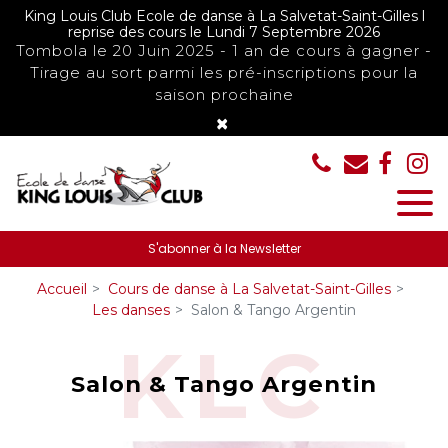
Panneau de gestion des cookies
King Louis Club Ecole de danse à La Salvetat-Saint-Gilles l
reprise des cours le Lundi 7 Septembre 2026
Tombola le 20 Juin 2025 - 1 an de cours à gagner -
Tirage au sort parmi les pré-inscriptions pour la
saison prochaine
×
S'abonner à la Newsletter
Accueil
Cours de danse à La Salvetat-Saint-Gilles
Les danses
Salon & Tango Argentin
Salon & Tango Argentin