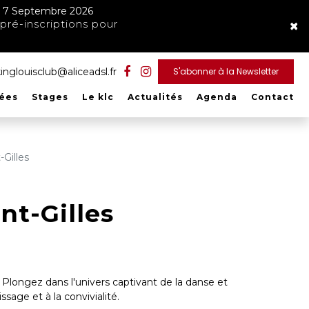
ndi 7 Septembre 2026
×
pré-inscriptions pour
inglouisclub@aliceadsl.fr
S'abonner à la Newsletter
rées
Stages
Le klc
Actualités
Agenda
Contact
Gilles
nt-Gilles
 Plongez dans l'univers captivant de la danse et
age et à la convivialité.