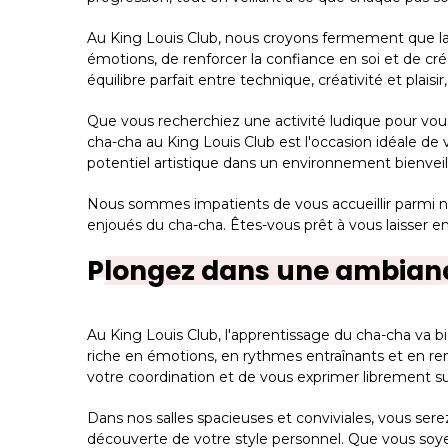
Au King Louis Club, nous croyons fermement que la 
émotions, de renforcer la confiance en soi et de cr
équilibre parfait entre technique, créativité et plai
Que vous recherchiez une activité ludique pour vo
cha-cha au King Louis Club est l'occasion idéale de 
potentiel artistique dans un environnement bienveill
Nous sommes impatients de vous accueillir parmi nou
enjoués du cha-cha. Êtes-vous prêt à vous laisser em
Plongez dans une ambian
Au King Louis Club, l'apprentissage du cha-cha va b
riche en émotions, en rythmes entraînants et en ren
votre coordination et de vous exprimer librement su
Dans nos salles spacieuses et conviviales, vous se
découverte de votre style personnel. Que vous soye