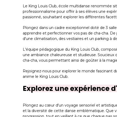
Le King Louis Club, école multidanse renommée situ
professionnalisme pour offrir à ses élèves une exp
passionné, souhaitant explorer les différentes facett
Plongez dans un cadre exceptionnel doté de 3 salle
apprendre et perfectionner vos pas de cha-cha. De 
d'une climatisation, des vestiaires et un parking à di
L'équipe pédagogique du King Louis Club, composé
une ambiance chaleureuse et studieuse. Soucieux de 
cha-cha, vous permettant ainsi de goûter à la mag
Rejoignez-nous pour explorer le monde fascinant du
anime le King Louis Club.
Explorez une expérience d
Plongez au cœur d'un voyage sensoriel et artistique
et la diversité de cette danse emblématique. Que 
progression, tout en veillant à ce que chaque pas 