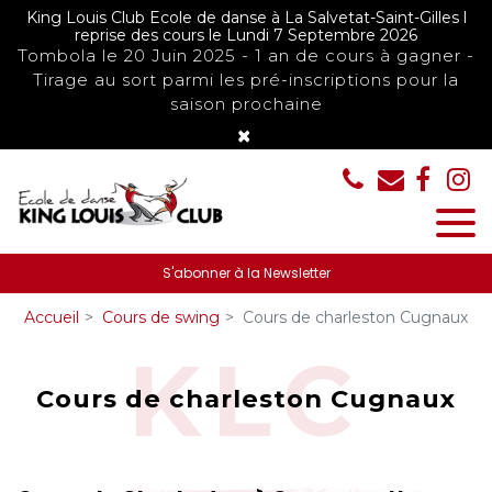
Panneau de gestion des cookies
King Louis Club Ecole de danse à La Salvetat-Saint-Gilles l
reprise des cours le Lundi 7 Septembre 2026
Tombola le 20 Juin 2025 - 1 an de cours à gagner -
Tirage au sort parmi les pré-inscriptions pour la
saison prochaine
×
S'abonner à la Newsletter
Accueil
Cours de swing
Cours de charleston Cugnaux
Cours de charleston Cugnaux