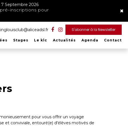
ndi 7 Septembre 2026
×
pré-inscriptions pour
inglouisclub@aliceadsl.fr
S'abonner à la Newsletter
rées
Stages
Le klc
Actualités
Agenda
Contact
ers
harmonieusement pour vous offrir un voyage
e et conviviale, entouré(e) d'élèves motivés de