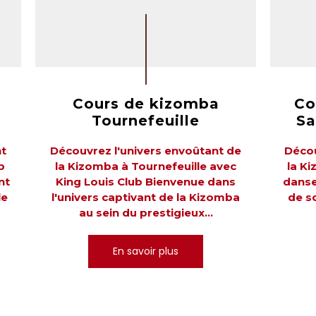
Cours de kizomba
Co
Tournefeuille
Sa
nt
Découvrez l'univers envoûtant de
Décou
b
la Kizomba à Tournefeuille avec
la Ki
nt
King Louis Club Bienvenue dans
danse
le
l'univers captivant de la Kizomba
de so
au sein du prestigieux...
En savoir plus