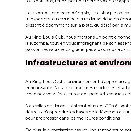
tous horizons, réunis par une même volonté : appren
La Kizomba, originaire d'Angola, se distingue par s
transportent au cœur de cette danse riche en émot
glissant élégamment sur la piste, guidé(e) par la m
Au King Louis Club, nous mettons un point d'honneur 
la Kizomba, tout en vous imprégnant de son essence
passionnés saura vous guider pas à pas, vous aidant 
Infrastructures et enviro
Au King Louis Club, l'environnement d'apprentissag
enrichissante. Nos infrastructures modernes et adap
Imaginez-vous évoluer sur des parquets spacieux et
Nos salles de danse, totalisant plus de 500m², so
désireux d'apprendre les bases de la Kizomba ou un 
pour progresser dans les meilleures conditions.
De plus, la climatisation assure une température ag