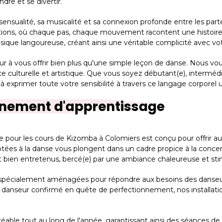
dre et se divertir.
a sensualité, sa musicalité et sa connexion profonde entre les pa
ions, où chaque pas, chaque mouvement racontent une histoire 
usique langoureuse, créant ainsi une véritable complicité avec vo
à vous offrir bien plus qu'une simple leçon de danse. Nous vous i
 culturelle et artistique. Que vous soyez débutant(e), intermédi
à exprimer toute votre sensibilité à travers ce langage corporel 
nnement d'apprentissage
e pour les cours de Kizomba à Colomiers est conçu pour offrir a
tées à la danse vous plongent dans un cadre propice à la concent
 bien entretenus, bercé(e) par une ambiance chaleureuse et sti
nt spécialement aménagées pour répondre aux besoins des danse
danseur confirmé en quête de perfectionnement, nos installation
réable tout au long de l'année, garantissant ainsi des séances d