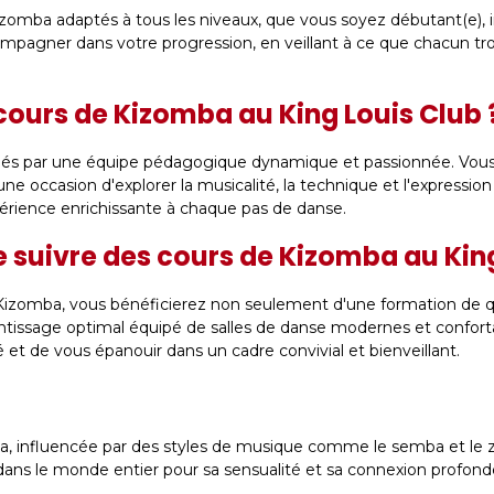
zomba adaptés à tous les niveaux, que vous soyez débutant(e), 
ompagner dans votre progression, en veillant à ce que chacun tro
cours de Kizomba au King Louis Club 
més par une équipe pédagogique dynamique et passionnée. Vou
ne occasion d'explorer la musicalité, la technique et l'expression
périence enrichissante à chaque pas de danse.
e suivre des cours de Kizomba au King
 Kizomba, vous bénéficierez non seulement d'une formation de q
tissage optimal équipé de salles de danse modernes et conforta
 et de vous épanouir dans un cadre convivial et bienveillant.
, influencée par des styles de musique comme le semba et le zo
ns le monde entier pour sa sensualité et sa connexion profonde