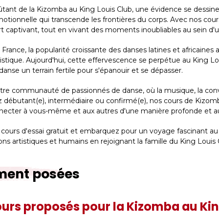
ant de la Kizomba au King Louis Club, une évidence se dessin
motionnelle qui transcende les frontières du corps. Avec nos co
t art captivant, tout en vivant des moments inoubliables au sein
ance, la popularité croissante des danses latines et africaine
 artistique. Aujourd'hui, cette effervescence se perpétue au King L
danse un terrain fertile pour s'épanouir et se dépasser.
 notre communauté de passionnés de danse, où la musique, la conv
 débutant(e), intermédiaire ou confirmé(e), nos cours de Kizomba 
onnecter à vous-même et aux autres d'une manière profonde et a
 cours d'essai gratuit et embarquez pour un voyage fascinant a
ns artistiques et humains en rejoignant la famille du King Loui
ment posées
cours proposés pour la Kizomba au Kin