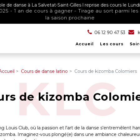
le de danse à La Salvetat-Saint-Gilles l reprise des cours le Lu
025 - 1 an de cours à gagner - Tirage au sort parmi les 
la saison prochaine
06 12 90 47 53
k
Accueil
Les cours
Soi
Accueil
Cours de danse latino
Cours de kizomba Colomiers
urs de kizomba Colomi
 Louis Club, où la passion et l'art de la danse s'entremêlent 
 Kizomba. Imaginez-vous plongé(e) dans une ambiance chaleureus