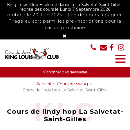
Panneau de gestion des cookies
King Louis Club Ecole de danse à La Salvetat-Saint-Gilles l
reprise des cours le Lundi 7 Septembre 2026
Tombola le 20 Juin 2025 - 1 an de cours à gagner -
Tirage au sort parmi les pré-inscriptions pour la
saison prochaine
×
S'abonner à la Newsletter
Accueil
Cours de swing
Cours de lindy hop La Salvetat-Saint-Gilles
Cours de lindy hop La Salvetat-
Saint-Gilles