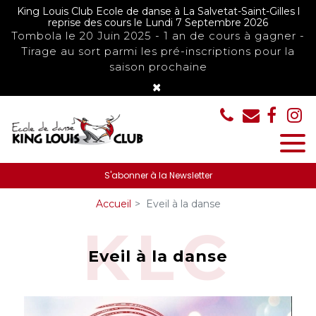
Panneau de gestion des cookies
King Louis Club Ecole de danse à La Salvetat-Saint-Gilles l
reprise des cours le Lundi 7 Septembre 2026
Tombola le 20 Juin 2025 - 1 an de cours à gagner -
Tirage au sort parmi les pré-inscriptions pour la
saison prochaine
×
S'abonner à la Newsletter
Accueil
Eveil à la danse
Eveil à la danse