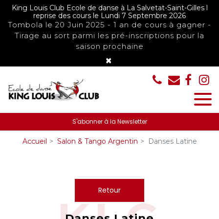
Panneau de gestion des cookies
King Louis Club Ecole de danse à La Salvetat-Saint-Gilles l
reprise des cours le Lundi 7 Septembre 2026
Tombola le 20 Juin 2025 - 1 an de cours à gagner -
Tirage au sort parmi les pré-inscriptions pour la
saison prochaine
×
S'abonner à la Newsletter
Accueil
Salon & Tango Argentin
Danses Latine
Retour
Danses Latine