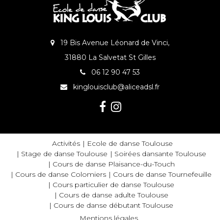
19 Bis Avenue Léonard de Vinci,
31880 La Salvetat St Gilles
06 12 90 47 53
kinglouisclub@aliceadsl.fr
Activités
Ecole de danse Toulouse
Stage de danse Toulouse
Soirées dansante Toulouse
Cours de danse Plaisance-du-Touch
Cours de danse Colomiers
Cours de danse Tournefeuille
Cours particulier de danse Toulouse
Cours de danse adulte Toulouse
Cours de danse débutant Toulouse
Mentions légales