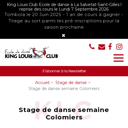
Panneau de gestion des cookies
King Louis Club Ecole de danse à La Salvetat-Saint-Gilles l
reprise des cours le Lundi 7 Septembre 2026
Tombola le 20 Juin 2025 - 1 an de cours à gagner -
Tirage au sort parmi les pré-inscriptions pour la
saison prochaine
×
S'abonner à la Newsletter
Accueil
Stage de danse
Stage de danse semaine Colomiers
Stage de danse semaine
Colomiers